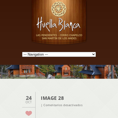
24
IMAGE 28
OCT
en
|
Comentarios desactivados
Image
28