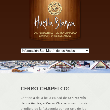
CERRO CHAPELCO:
Centinela de la bella ciudad de
San Martín
de los Andes
, el
Cerro Chapelco
es un niño
prodigio de la Patagonia por ser uno de los