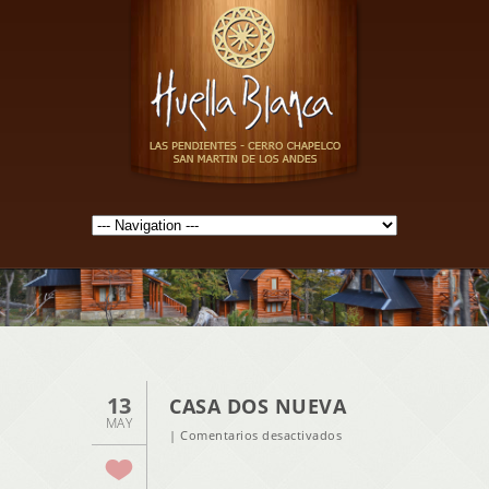
13
CASA DOS NUEVA
MAY
en
|
Comentarios desactivados
Casa
Dos